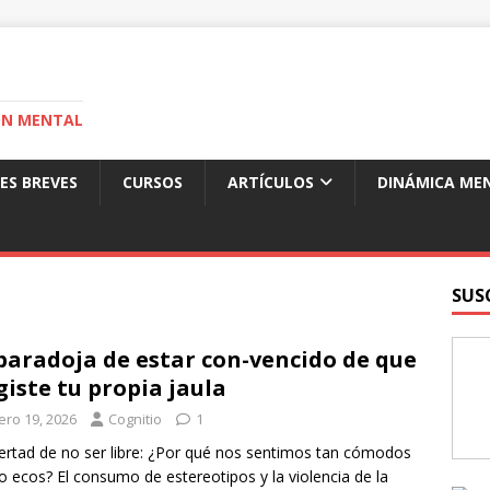
ÓN MENTAL
ES BREVES
CURSOS
ARTÍCULOS
DINÁMICA ME
SUS
paradoja de estar con-vencido de que
giste tu propia jaula
ero 19, 2026
Cognitio
1
bertad de no ser libre: ¿Por qué nos sentimos tan cómodos
o ecos? El consumo de estereotipos y la violencia de la