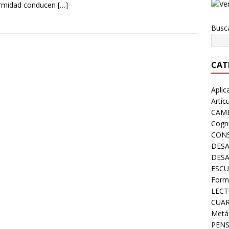
ormidad conducen
[…]
Busc
CAT
Aplic
Artíc
CAMB
Cogni
CONS
DESA
DES
ESCU
Form
LECT
CUA
Metá
PEN