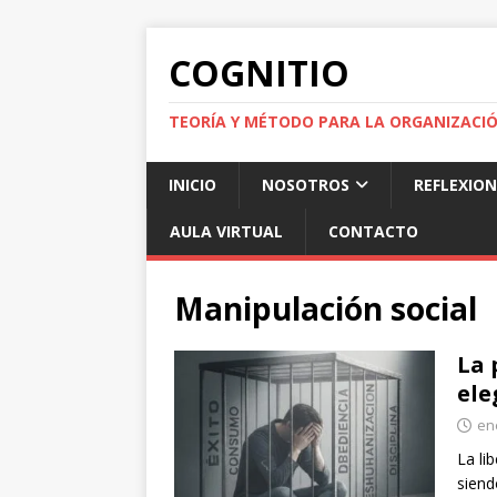
COGNITIO
TEORÍA Y MÉTODO PARA LA ORGANIZACI
INICIO
NOSOTROS
REFLEXION
AULA VIRTUAL
CONTACTO
Manipulación social
La 
ele
en
La li
siend