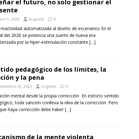
eñar el futuro, no solo gestionar el
sente
ero 5, 2026
Augusto
0
 reactividad automatizada al diseño de escenarios En el
l del 2026 se potencia una suerte de nueva era
terizada por la hiper-estimulación constante
[…]
tido pedagógico de los límites, la
ción y la pena
ptiembre 25, 2023
Cognitio
0
ación mental desde la propia corrección En estricto sentido
ógico, toda sanción conlleva la idea de la corrección. Pero
que haya corrección debe haber
[…]
anismo de la mente violenta