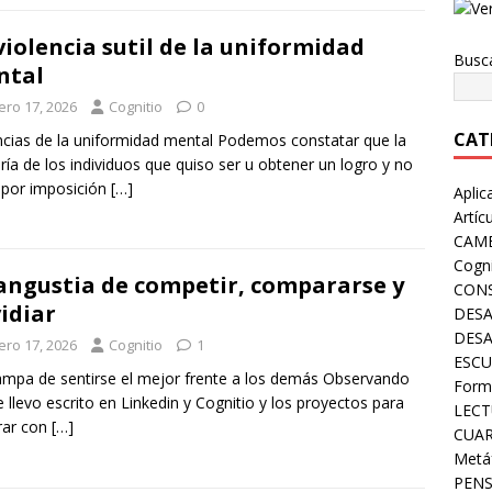
violencia sutil de la uniformidad
Busc
ntal
ero 17, 2026
Cognitio
0
CAT
ncias de la uniformidad mental Podemos constatar que la
ía de los individuos que quiso ser u obtener un logro y no
 por imposición
[…]
Aplic
Artíc
CAMB
Cogni
angustia de competir, compararse y
CONS
idiar
DESA
DES
ero 17, 2026
Cognitio
1
ESCU
ampa de sentirse el mejor frente a los demás Observando
Form
e llevo escrito en Linkedin y Cognitio y los proyectos para
LECT
rar con
[…]
CUA
Metá
PEN