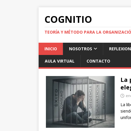
COGNITIO
TEORÍA Y MÉTODO PARA LA ORGANIZACI
INICIO
NOSOTROS
REFLEXION
AULA VIRTUAL
CONTACTO
La 
ele
en
La li
siend
unif