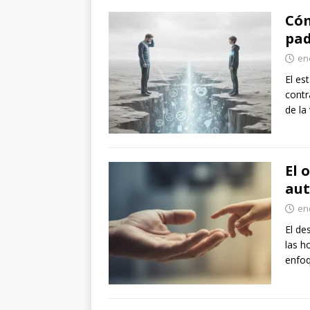
Cóm
pad
en
El es
contr
de la 
El 
aut
en
El de
las h
enfoq