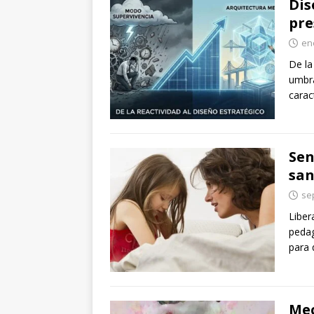
Dis
pre
en
De la
umbra
carac
Sen
san
se
Liber
pedag
para 
Mec