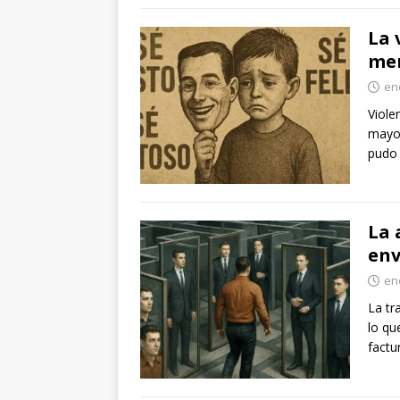
La 
me
en
Viole
mayor
pudo
La 
env
en
La tr
lo qu
factu