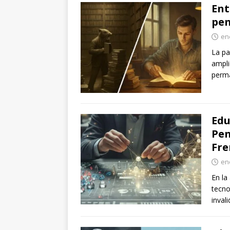
Ent
pen
en
La pa
ampli
perm
Edu
Pen
Fre
en
En la
tecno
inval