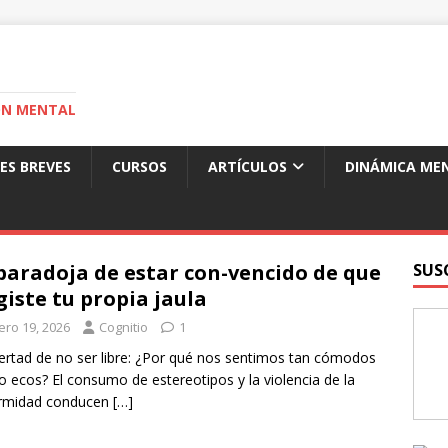
ÓN MENTAL
ES BREVES
CURSOS
ARTÍCULOS
DINÁMICA ME
paradoja de estar con-vencido de que
SUS
giste tu propia jaula
ero 19, 2026
Cognitio
1
bertad de no ser libre: ¿Por qué nos sentimos tan cómodos
o ecos? El consumo de estereotipos y la violencia de la
ormidad conducen
[…]