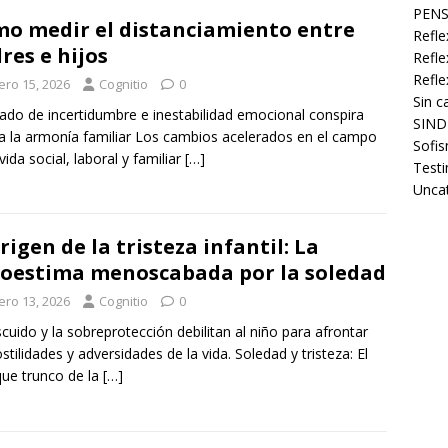
PENS
o medir el distanciamiento entre
Refle
res e hijos
Refle
Refle
ero 15, 2026
Cognitio
0
Sin c
tado de incertidumbre e inestabilidad emocional conspira
a la armonía familiar Los cambios acelerados en el campo
Sofis
vida social, laboral y familiar
[…]
Test
Unca
origen de la tristeza infantil: La
oestima menoscabada por la soledad
ero 13, 2026
Cognitio
0
scuido y la sobreprotección debilitan al niño para afrontar
ostilidades y adversidades de la vida. Soledad y tristeza: El
ue trunco de la
[…]