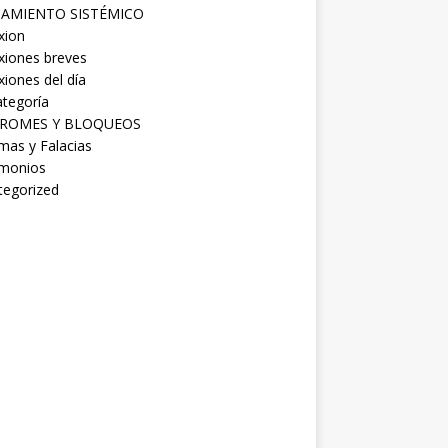
AMIENTO SISTÉMICO
xion
xiones breves
xiones del día
ategoría
mas y Falacias
imonios
tegorized